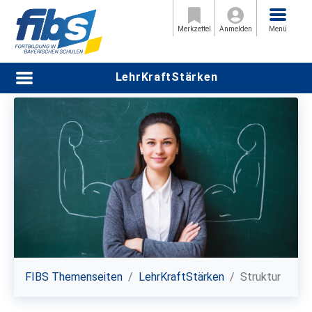
Menü
Startseite
Merkzettel
Anmelden
Menü
Handlungsfähigkeit
Menü
LehrKraftStärken
Selbstfürsorge
Beziehung
Struktur
Gruppenangebote
Weitere Informationen
FIBS Themenseiten
LehrKraftStärken
Struktur
Kontakt