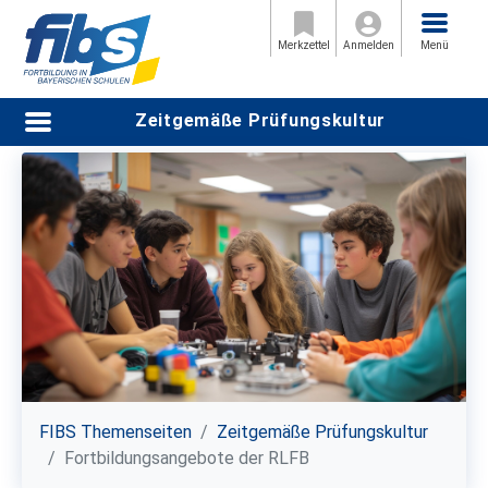
Menü
Startseite
Merkzettel
Anmelden
Menü
Fortbildungsangebote der ALP
Menü
Zeitgemäße Prüfungskultur
Fortbildungsangebote der RLFB
Weiterführende Informationen
Kontakt
FIBS Themenseiten
Zeitgemäße Prüfungskultur
Fortbildungsangebote der RLFB